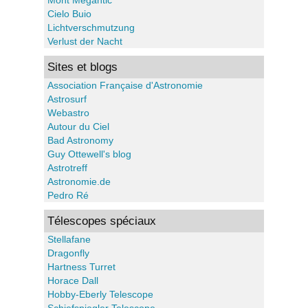
Cielo Buio
Lichtverschmutzung
Verlust der Nacht
Sites et blogs
Association Française d'Astronomie
Astrosurf
Webastro
Autour du Ciel
Bad Astronomy
Guy Ottewell's blog
Astrotreff
Astronomie.de
Pedro Ré
Télescopes spéciaux
Stellafane
Dragonfly
Hartness Turret
Horace Dall
Hobby-Eberly Telescope
Schiefspiegler Telescope