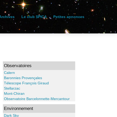
Archives
Le club SPICA
Petites annonces
Observatoires
Calern
Baronnies Provençales
Télescope François Giraud
Stellarzac
Mont-Chiran
Observatoire Barcelonnette-Mercantour
Environnement
Dark Sky