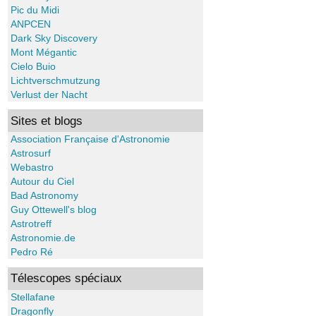
Pic du Midi
ANPCEN
Dark Sky Discovery
Mont Mégantic
Cielo Buio
Lichtverschmutzung
Verlust der Nacht
Sites et blogs
Association Française d'Astronomie
Astrosurf
Webastro
Autour du Ciel
Bad Astronomy
Guy Ottewell's blog
Astrotreff
Astronomie.de
Pedro Ré
Télescopes spéciaux
Stellafane
Dragonfly