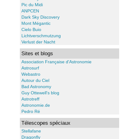
Pic du Midi
ANPCEN
Dark Sky Discovery
Mont Mégantic
Cielo Buio
Lichtverschmutzung
Verlust der Nacht
Sites et blogs
Association Française d'Astronomie
Astrosurf
Webastro
Autour du Ciel
Bad Astronomy
Guy Ottewell's blog
Astrotreff
Astronomie.de
Pedro Ré
Télescopes spéciaux
Stellafane
Dragonfly