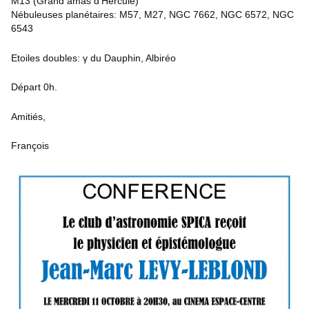
M13 (Grand amas d'Hercule)
Nébuleuses planétaires: M57, M27, NGC 7662, NGC 6572, NGC
6543
Etoiles doubles: γ du Dauphin, Albiréo
Départ 0h.
Amitiés,
François