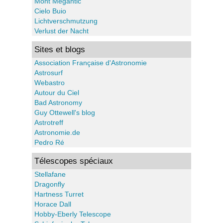
Mont Mégantic
Cielo Buio
Lichtverschmutzung
Verlust der Nacht
Sites et blogs
Association Française d'Astronomie
Astrosurf
Webastro
Autour du Ciel
Bad Astronomy
Guy Ottewell's blog
Astrotreff
Astronomie.de
Pedro Ré
Télescopes spéciaux
Stellafane
Dragonfly
Hartness Turret
Horace Dall
Hobby-Eberly Telescope