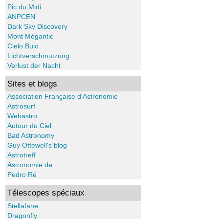
Pic du Midi
ANPCEN
Dark Sky Discovery
Mont Mégantic
Cielo Buio
Lichtverschmutzung
Verlust der Nacht
Sites et blogs
Association Française d'Astronomie
Astrosurf
Webastro
Autour du Ciel
Bad Astronomy
Guy Ottewell's blog
Astrotreff
Astronomie.de
Pedro Ré
Télescopes spéciaux
Stellafane
Dragonfly