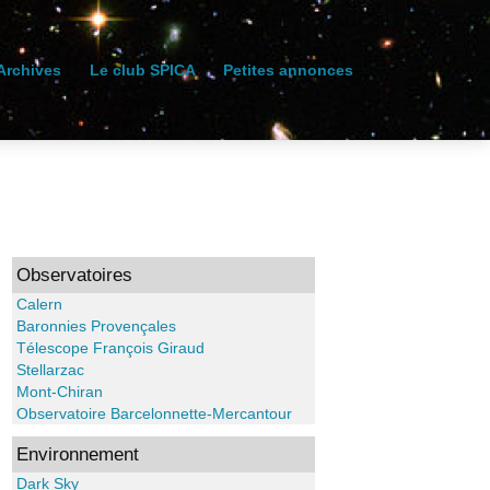
Archives
Le club SPICA
Petites annonces
Observatoires
Calern
Baronnies Provençales
Télescope François Giraud
Stellarzac
Mont-Chiran
Observatoire Barcelonnette-Mercantour
Environnement
Dark Sky