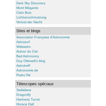
Dark Sky Discovery
Mont Mégantic
Cielo Buio
Lichtverschmutzung
Verlust der Nacht
Sites et blogs
Association Française d'Astronomie
Astrosurf
Webastro
Autour du Ciel
Bad Astronomy
Guy Ottewell's blog
Astrotreff
Astronomie.de
Pedro Ré
Télescopes spéciaux
Stellafane
Dragonfly
Hartness Turret
Horace Dall