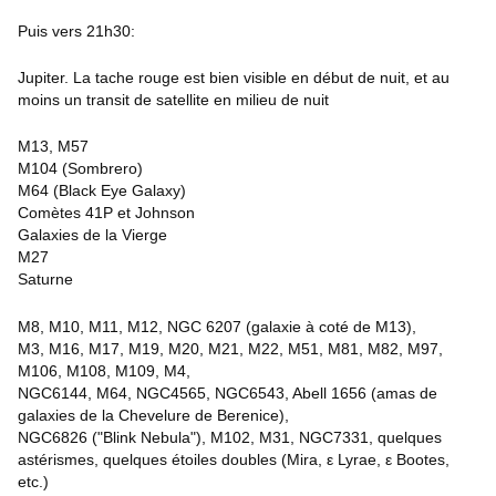
Puis vers 21h30:
Jupiter. La tache rouge est bien visible en début de nuit, et au
moins un transit de satellite en milieu de nuit
M13, M57
M104 (Sombrero)
M64 (Black Eye Galaxy)
Comètes 41P et Johnson
Galaxies de la Vierge
M27
Saturne
M8, M10, M11, M12, NGC 6207 (galaxie à coté de M13),
M3, M16, M17, M19, M20, M21, M22, M51, M81, M82, M97,
M106, M108, M109, M4,
NGC6144, M64, NGC4565, NGC6543, Abell 1656 (amas de
galaxies de la Chevelure de Berenice),
NGC6826 ("Blink Nebula"), M102, M31, NGC7331, quelques
astérismes, quelques étoiles doubles (Mira, ε Lyrae, ε Bootes,
etc.)