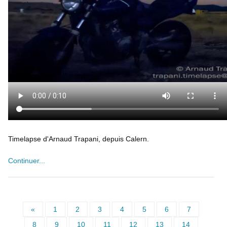
Timelapse d'Arnaud Trapani, depuis Calern.
Continuer...
«
1
2
3
4
5
6
7
8
9
10
11
12
13
14