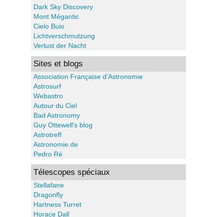
Dark Sky Discovery
Mont Mégantic
Cielo Buio
Lichtverschmutzung
Verlust der Nacht
Sites et blogs
Association Française d'Astronomie
Astrosurf
Webastro
Autour du Ciel
Bad Astronomy
Guy Ottewell's blog
Astrotreff
Astronomie.de
Pedro Ré
Télescopes spéciaux
Stellafane
Dragonfly
Hartness Turret
Horace Dall