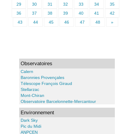
29
30
31
32
33
34
35
36
37
38
39
40
41
42
43
44
45
46
47
48
»
Observatoires
Calern
Baronnies Provençales
Télescope François Giraud
Stellarzac
Mont-Chiran
Observatoire Barcelonnette-Mercantour
Environnement
Dark Sky
Pic du Midi
ANPCEN