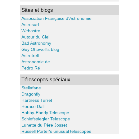
Sites et blogs
Association Française d'Astronomie
Astrosurf
Webastro
Autour du Ciel
Bad Astronomy
Guy Ottewell's blog
Astrotreff
Astronomie.de
Pedro Ré
Télescopes spéciaux
Stellafane
Dragonfly
Hartness Turret
Horace Dall
Hobby-Eberly Telescope
Schiefspiegler Telescope
Lunette du Père Josset
Russell Porter's unusual telescopes