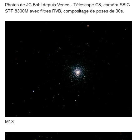
Photos de JC Bohl depuis Vence - Télescope C8, caméra SBIG
STF 8300M avec filtres RVB, compositage de poses de 30s.
M13