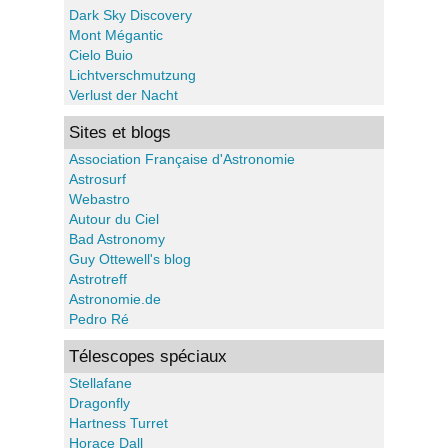
Dark Sky Discovery
Mont Mégantic
Cielo Buio
Lichtverschmutzung
Verlust der Nacht
Sites et blogs
Association Française d'Astronomie
Astrosurf
Webastro
Autour du Ciel
Bad Astronomy
Guy Ottewell's blog
Astrotreff
Astronomie.de
Pedro Ré
Télescopes spéciaux
Stellafane
Dragonfly
Hartness Turret
Horace Dall