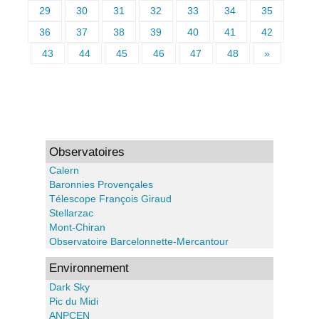
29
30
31
32
33
34
35
36
37
38
39
40
41
42
43
44
45
46
47
48
»
Observatoires
Calern
Baronnies Provençales
Télescope François Giraud
Stellarzac
Mont-Chiran
Observatoire Barcelonnette-Mercantour
Environnement
Dark Sky
Pic du Midi
ANPCEN